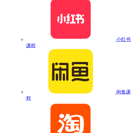
小红书
课程
闲鱼课
程