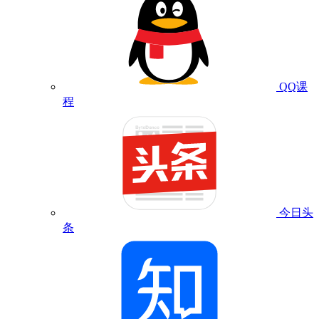
QQ课
程
今日头
条