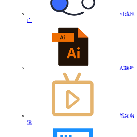
引流推
广
AI课程
视频剪
辑