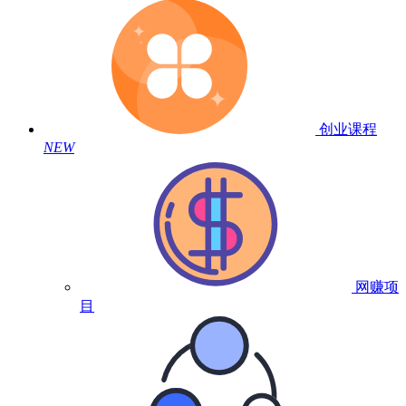
创业课程
NEW
网赚项
目