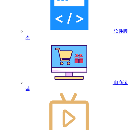
软件脚
本
电商运
营