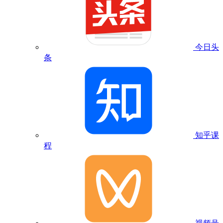
今日头
条
知乎课
程