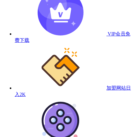
VIP会员
免
费下载
加盟网站
日
入2K