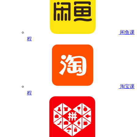
闲鱼课
程
淘宝课
程