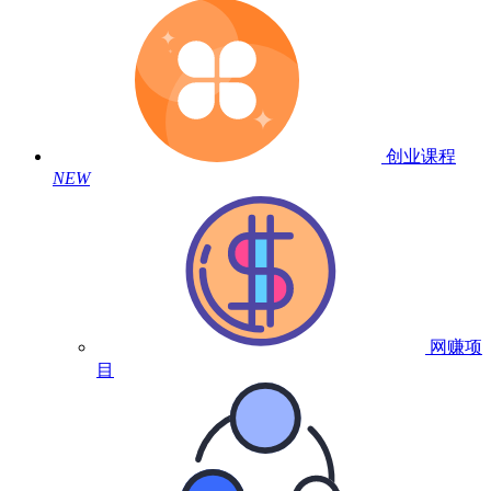
创业课程
NEW
网赚项
目