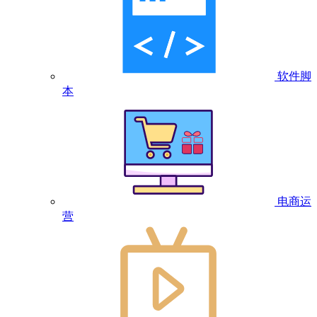
软件脚
本
电商运
营