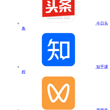
今日头
条
知乎课
程