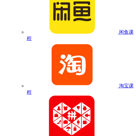
闲鱼课
程
淘宝课
程