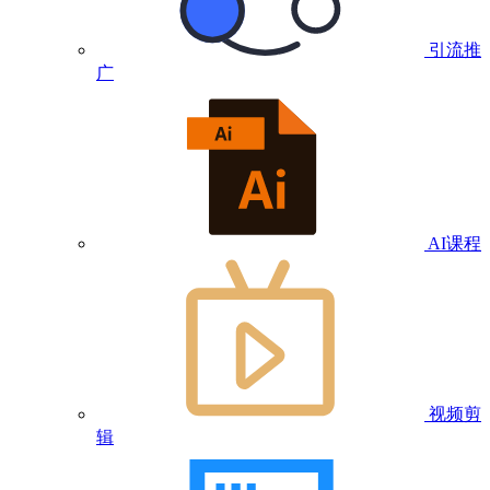
引流推
广
AI课程
视频剪
辑