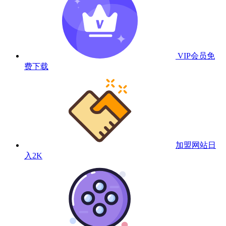
VIP会员
免
费下载
加盟网站
日
入2K