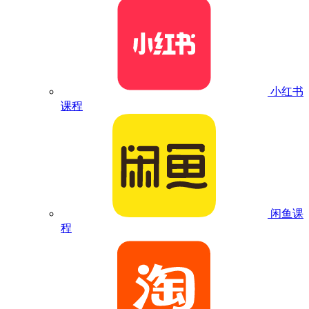
小红书
课程
闲鱼课
程