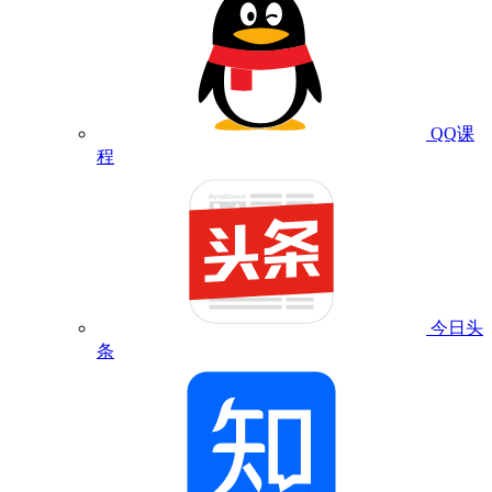
QQ课
程
今日头
条