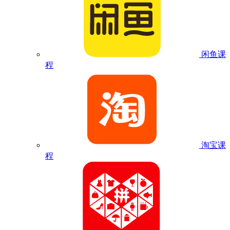
闲鱼课
程
淘宝课
程