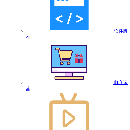
软件脚
本
电商运
营