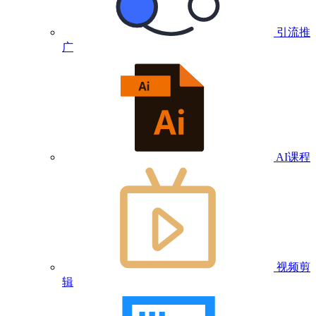
引流推
广
AI课程
视频剪
辑