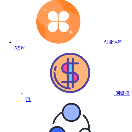
创业课程
NEW
网赚项
目