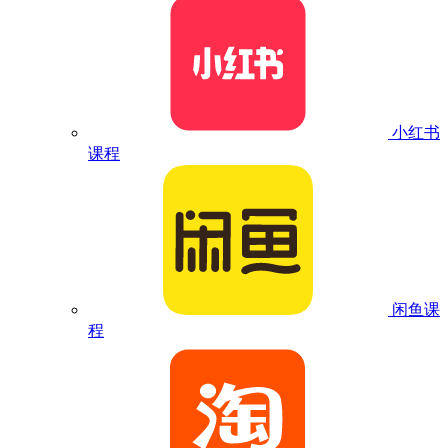
小红书
课程
闲鱼课
程