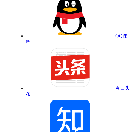
QQ课
程
今日头
条