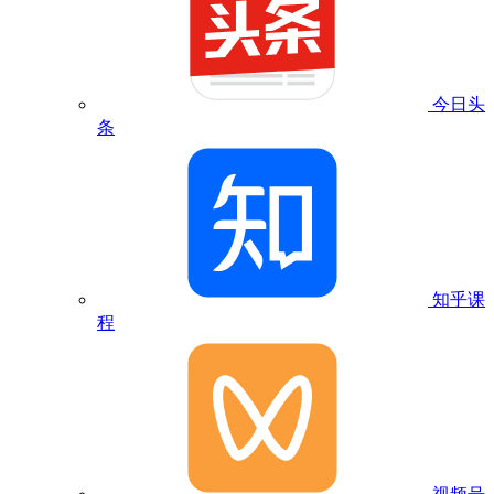
今日头
条
知乎课
程