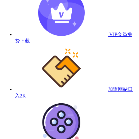
VIP会员
免
费下载
加盟网站
日
入2K