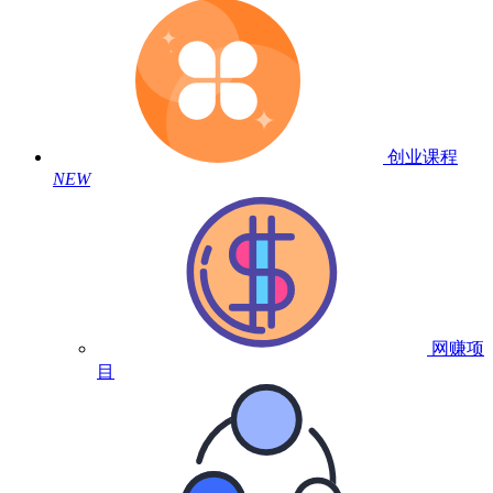
创业课程
NEW
网赚项
目