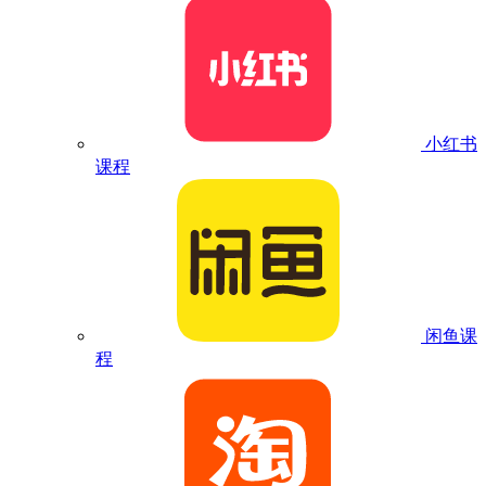
小红书
课程
闲鱼课
程