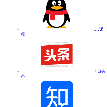
QQ课
程
今日头
条