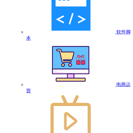
软件脚
本
电商运
营