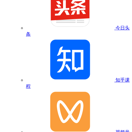
今日头
条
知乎课
程