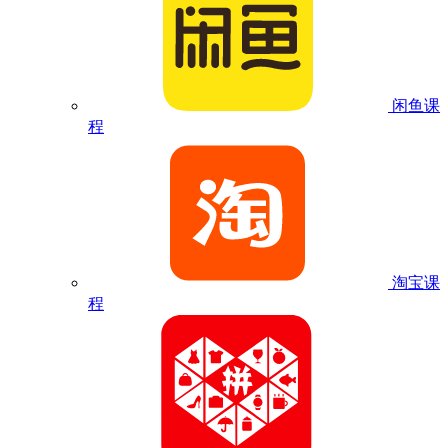
闲鱼课
程
淘宝课
程