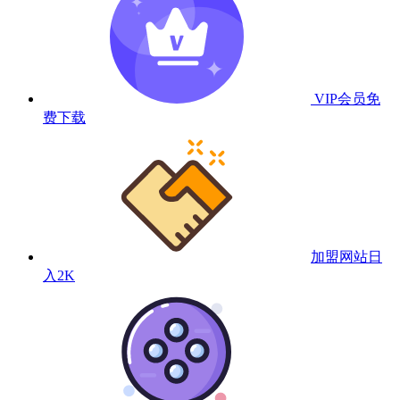
VIP会员
免
费下载
加盟网站
日
入2K