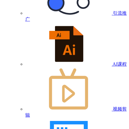
引流推
广
AI课程
视频剪
辑