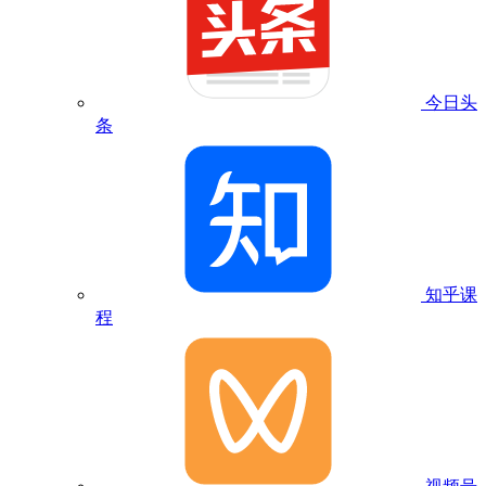
今日头
条
知乎课
程