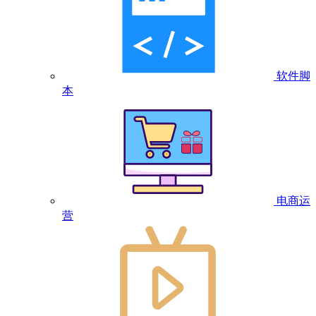
软件脚
本
电商运
营