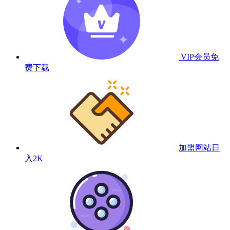
VIP会员
免
费下载
加盟网站
日
入2K