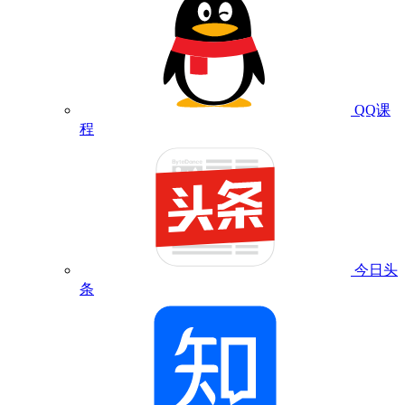
QQ课
程
今日头
条