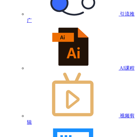
引流推
广
AI课程
视频剪
辑