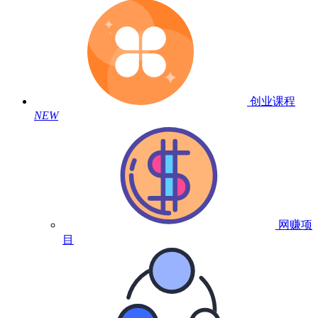
创业课程
NEW
网赚项
目