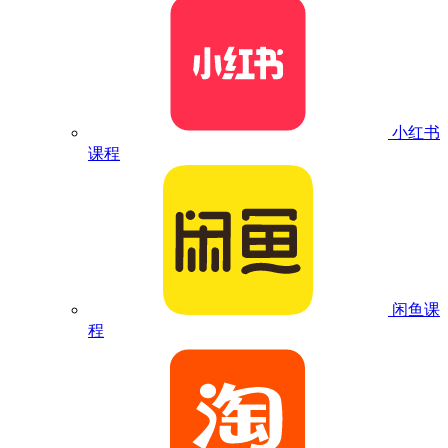
小红书
课程
闲鱼课
程