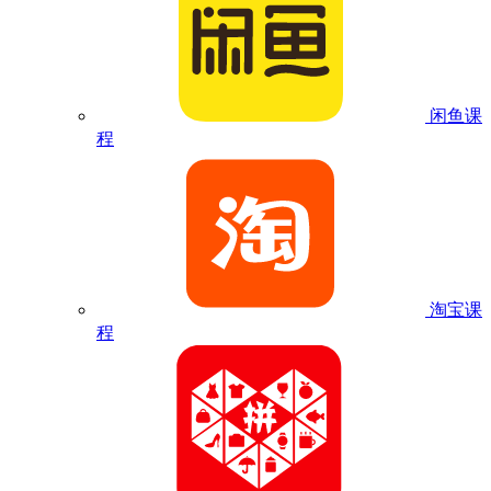
闲鱼课
程
淘宝课
程