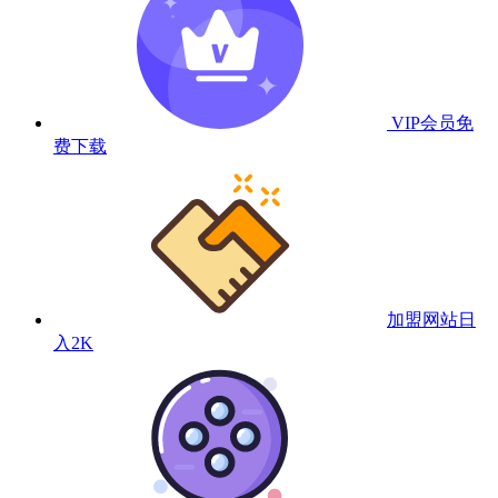
VIP会员
免
费下载
加盟网站
日
入2K