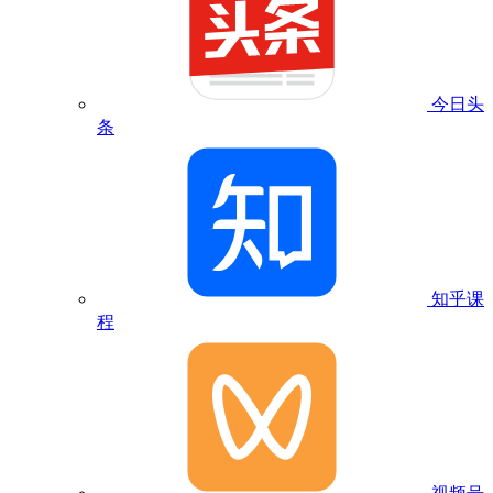
今日头
条
知乎课
程