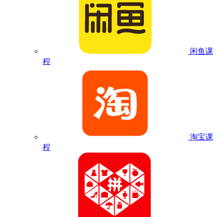
闲鱼课
程
淘宝课
程