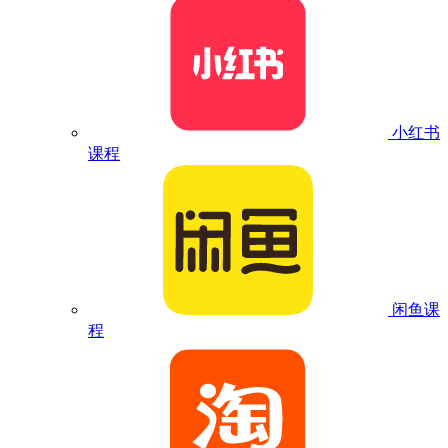
小红书
课程
闲鱼课
程