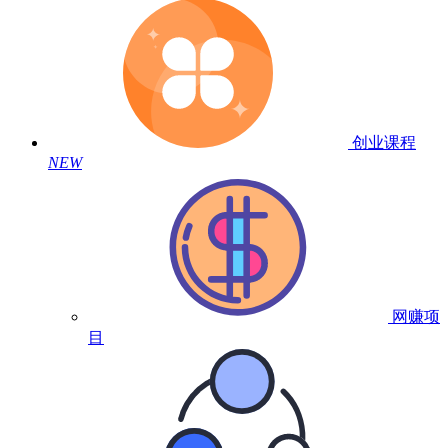
创业课程
NEW
网赚项
目