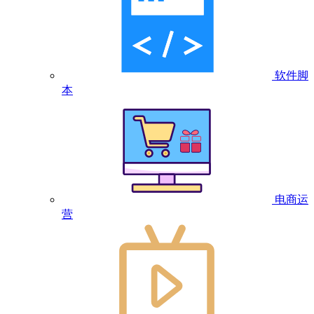
软件脚
本
电商运
营