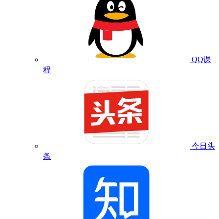
QQ课
程
今日头
条