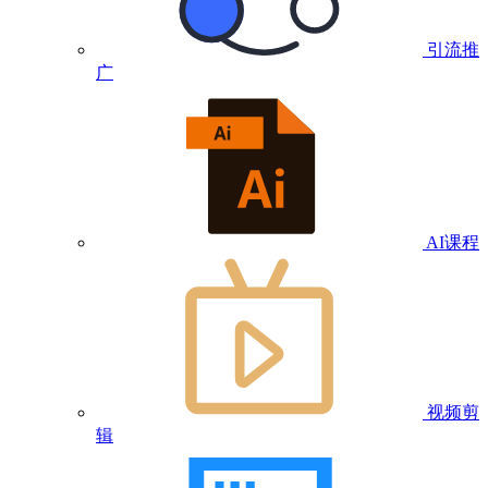
引流推
广
AI课程
视频剪
辑