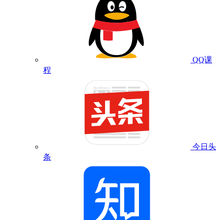
QQ课
程
今日头
条