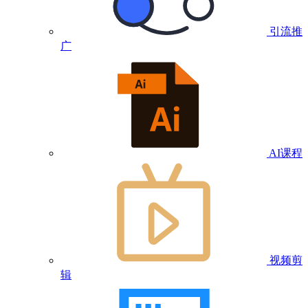
引流推
广
AI课程
视频剪
辑