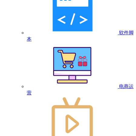
软件脚
本
电商运
营