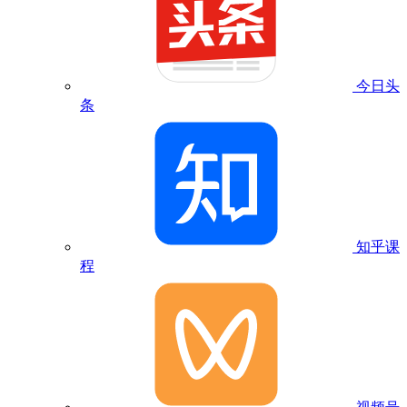
今日头
条
知乎课
程