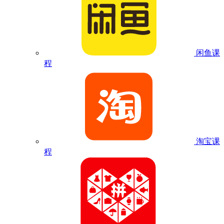
闲鱼课
程
淘宝课
程