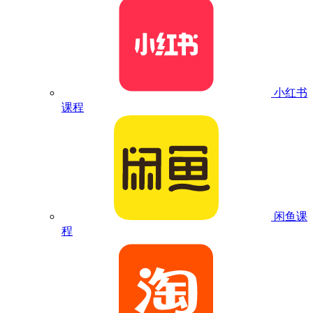
小红书
课程
闲鱼课
程