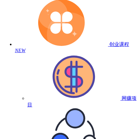
创业课程
NEW
网赚项
目