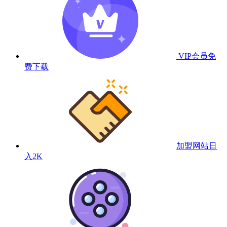
VIP会员
免
费下载
加盟网站
日
入2K