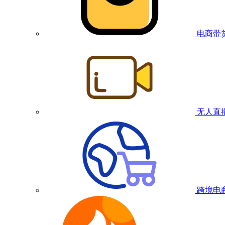
电商带
无人直
跨境电