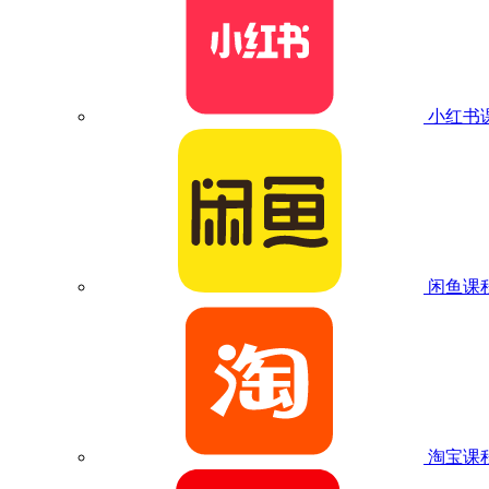
小红书
闲鱼课
淘宝课