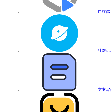
自媒体
社群运
文案写